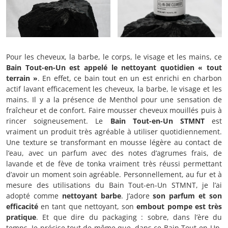
Pour les cheveux, la barbe, le corps, le visage et les mains, ce
Bain Tout-en-Un est appelé le nettoyant quotidien « tout
terrain »
. En effet, ce bain tout en un est enrichi en charbon
actif lavant efficacement les cheveux, la barbe, le visage et les
mains. Il y a la présence de Menthol pour une sensation de
fraîcheur et de confort. Faire mousser cheveux mouillés puis à
rincer soigneusement. Le
Bain Tout-en-Un STMNT
est
vraiment un produit très agréable à utiliser quotidiennement.
Une texture se transformant en mousse légère au contact de
l’eau, avec un parfum avec des notes d’agrumes frais, de
lavande et de fève de tonka vraiment très réussi permettant
d’avoir un moment soin agréable. Personnellement, au fur et à
mesure des utilisations du Bain Tout-en-Un STMNT, je l’ai
adopté comme
nettoyant barbe
. J’adore
son parfum et son
efficacité
en tant que nettoyant, son
embout pompe est très
pratique
. Et que dire du packaging : sobre, dans l’ère du
temps. Je précise tout de même que, dans ce Bain Tout-en-Un,