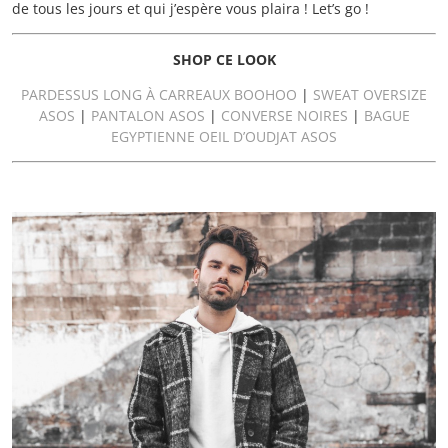
de tous les jours et qui j’espère vous plaira ! Let’s go !
SHOP CE LOOK
PARDESSUS LONG À CARREAUX BOOHOO
|
SWEAT OVERSIZE
ASOS
|
PANTALON ASOS
|
CONVERSE NOIRES
|
BAGUE
EGYPTIENNE OEIL D’OUDJAT ASOS