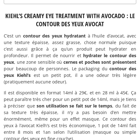
KIEHL’S CREAMY EYE TREATMENT WITH AVOCADO : LE
CONTOUR DES YEUX AVOCAT
C’est un
contour des yeux hydratant
à l’huile d’avocat, avec
une texture épaisse, assez grasse, chose normale puisque
c’est aussi grâce à ça qu’un produit peut hydrater en
profondeur. Il permet de nourrir et
hydrater le contour des
yeux
, une zone sensible où
cernes et poches sont présentent
pour beaucoup de personnes. Le packaging du
contour des
yeux Kiehl’s
est un petit pot, il a une odeur très légère
(pratiquement aucune odeur).
Il est disponible en format 14ml à 29€, et en 28 ml à 45€. Ça
peut paraître très cher pour un petit pot de 14ml, mais je tiens
à préciser que
son utilisation se fait sur le temps
, du fait de
sa texture très épaisse, il n’y a pas besoin d’en mettre
énormément, même pour un effet masque. Ce contour des
yeux à l’avocat Kielh’s est très économique, 1 pot de 14ml fait
entre 8 mois et 1an selon l’utilisation (masque ou simple
contour des yeux en fine couche).