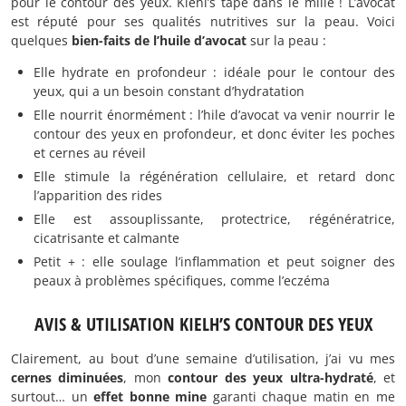
pour le contour des yeux. Kiehl’s tape dans le mille ! L’avocat
est réputé pour ses qualités nutritives sur la peau. Voici
quelques
bien-faits de l’huile d’avocat
sur la peau :
Elle hydrate en profondeur : idéale pour le contour des
yeux, qui a un besoin constant d’hydratation
Elle nourrit énormément : l’hile d’avocat va venir nourrir le
contour des yeux en profondeur, et donc éviter les poches
et cernes au réveil
Elle stimule la régénération cellulaire, et retard donc
l’apparition des rides
Elle est assouplissante, protectrice, régénératrice,
cicatrisante et calmante
Petit + : elle soulage l’inflammation et peut soigner des
peaux à problèmes spécifiques, comme l’eczéma
AVIS & UTILISATION KIELH’S CONTOUR DES YEUX
Clairement, au bout d’une semaine d’utilisation, j’ai vu mes
cernes diminuées
, mon
contour des yeux ultra-hydraté
, et
surtout… un
effet bonne mine
garanti chaque matin en me