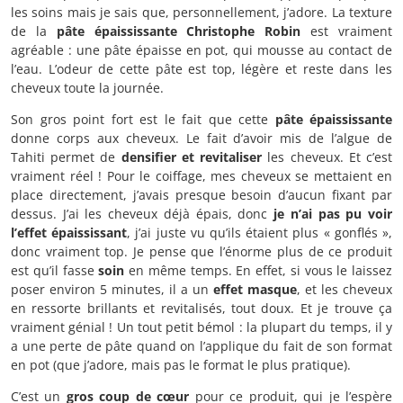
les soins mais je sais que, personnellement, j’adore. La texture
de la
pâte épaississante Christophe Robin
est vraiment
agréable : une pâte épaisse en pot, qui mousse au contact de
l’eau. L’odeur de cette pâte est top, légère et reste dans les
cheveux toute la journée.
Son gros point fort est le fait que cette
pâte épaississante
donne corps aux cheveux. Le fait d’avoir mis de l’algue de
Tahiti permet de
densifier et revitaliser
les cheveux. Et c’est
vraiment réel ! Pour le coiffage, mes cheveux se mettaient en
place directement, j’avais presque besoin d’aucun fixant par
dessus. J’ai les cheveux déjà épais, donc
je n’ai pas pu voir
l’effet épaississant
, j’ai juste vu qu’ils étaient plus « gonflés »,
donc vraiment top. Je pense que l’énorme plus de ce produit
est qu’il fasse
soin
en même temps. En effet, si vous le laissez
poser environ 5 minutes, il a un
effet masque
, et les cheveux
en ressorte brillants et revitalisés, tout doux. Et je trouve ça
vraiment génial ! Un tout petit bémol : la plupart du temps, il y
a une perte de pâte quand on l’applique du fait de son format
en pot (que j’adore, mais pas le format le plus pratique).
C’est un
gros coup de cœur
pour ce produit, qui je l’espère