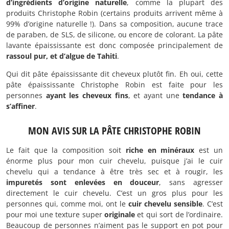
d’ingrédients d’origine naturelle
, comme la plupart des
produits Christophe Robin (certains produits arrivent même à
99% d’origine naturelle !). Dans sa composition, aucune trace
de paraben, de SLS, de silicone, ou encore de colorant. La pâte
lavante épaississante est donc composée principalement de
rassoul pur, et d’algue de Tahiti
.
Qui dit pâte épaississante dit cheveux plutôt fin. Eh oui, cette
pâte épaississante Christophe Robin est faite pour les
personnes
ayant les cheveux fins
, et ayant une
tendance à
s’affiner
.
MON AVIS SUR LA PÂTE CHRISTOPHE ROBIN
Le fait que la composition soit
riche en minéraux
est un
énorme plus pour mon cuir chevelu, puisque j’ai le cuir
chevelu qui a tendance à être très sec et à rougir, les
impuretés sont enlevées en douceur
, sans agresser
directement le cuir chevelu. C’est un gros plus pour les
personnes qui, comme moi, ont le
cuir chevelu sensible
. C’est
pour moi une texture super
originale
et qui sort de l’ordinaire.
Beaucoup de personnes n’aiment pas le support en pot pour